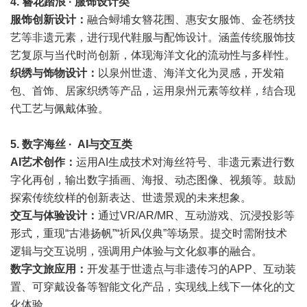
4. 簪花踏浪 · 服饰设计类
服饰创新设计：
融合蟳埔女簪花围、惠安女服饰、金苍绣技
艺等非遗元素，进行现代鞋服与配饰设计。涵盖传统服饰技
艺复原与当代时尚创新，体现海洋文化的流动性与多样性。
织绣与饰物设计：
以泉州世遗、海洋文化为灵感，开发箱
包、首饰、居家织绣等产品，运用泉州元素等纹样，结合现
代工艺与佩戴体验。
5. 数字海丝 · AI与交互类
AI艺术创作：
运用AI生成技术对海丝符号、非遗元素进行数
字化再创，输出数字插画、海报、动态图像、视频等。鼓励
探索传统纹样的创新表达、世遗景观的未来想象。
交互与体验设计：
通过VR/AR/MR、互动游戏、沉浸投影等
形式，重现“古港扬帆”“祈风仪典”等场景。提交时需附技术
逻辑与交互说明，强调用户体验与文化叙事的融合。
数字文旅应用：
开发基于世遗点与非遗传习的APP、互动装
置、可穿戴设备等智能文化产品，实现线上线下一体化的文
化体验。