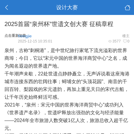
设计大赛
2025首届“泉州杯”世遗文创大赛 征稿章程
点击重新加载
hongjie
楼主
2025-12-15 10:35:01
3577
0
泉州，古称“刺桐港”，是中世纪旅行家笔下流光溢彩的世界
商埠；今日，它以“宋元中国的世界海洋商贸中心”之名，成
为闻名遐迩的世界遗产地。
千年潮声未歇，22处世遗点静静矗立，无声诉说着这座海港
城市连接东西的壮阔往事；蟳埔女的“头顶花园”、南音的千
回百转、梨园戏的宋元遗韵，再加上重见天日的宋代古船，
让千年历史始终鲜活可感。
2021年，“泉州：宋元中国的世界海洋商贸中心”成功列入
《世界遗产名录》，世遗IP释放出强劲的文化与经济能量
——2024年全市旅游人数突破1亿人次，旅游总收入超千亿
元。