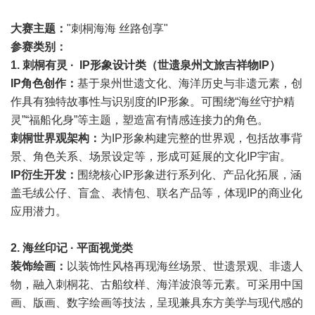
大赛主题：
"刺桐海海 丝路创享"
参赛类别：
1. 刺桐有灵 · IP形象设计类（世遗泉州文旅吉祥物IP）
IP角色创作：
基于泉州世遗文化、海洋历史与非遗元素，创
作具有独特故事性与识别度的IP形象。可围绕“海丝守护精
灵”“福船化身”等主题，塑造富有情感连接力的角色。
刺桐世界观架构：
为IP形象构建完整的世界观，包括故事背
景、角色关系、场景设定等，形成可延展的文化IP宇宙。
IP衍生开发：
围绕核心IP形象进行系列化、产品化拓展，涵
盖毛绒公仔、盲盒、表情包、联名产品等，体现IP的商业化
应用潜力。
2. 海丝印记 · 平面视觉类
装饰绘画：
以装饰性风格再现海丝场景、世遗景观、非遗人
物，融入刺桐花、古船纹样、海洋波浪等元素。可采用中国
画、版画、数字绘画等技法，呈现兼具东方美学与现代感的