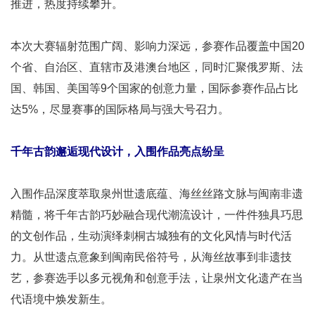
推进，热度持续攀升。
本次大赛辐射范围广阔、影响力深远，参赛作品覆盖中国20
个省、自治区、直辖市及港澳台地区，同时汇聚俄罗斯、法
国、韩国、美国等9个国家的创意力量，国际参赛作品占比
达5%，尽显赛事的国际格局与强大号召力。
千年古韵邂逅现代设计，入围作品亮点纷呈
入围作品深度萃取泉州世遗底蕴、海丝丝路文脉与闽南非遗
精髓，将千年古韵巧妙融合现代潮流设计，一件件独具巧思
的文创作品，生动演绎刺桐古城独有的文化风情与时代活
力。从世遗点意象到闽南民俗符号，从海丝故事到非遗技
艺，参赛选手以多元视角和创意手法，让泉州文化遗产在当
代语境中焕发新生。